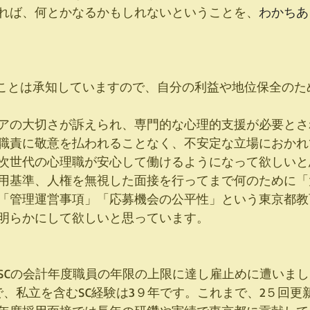
れば、何とかなるかもしれないということを、
わかちあ
アの大切さが訴えられ、専門的な心理的支援が必要とさ
職責に敬意を払われることなく、不安定な立場におかれ
次世代の心理職が安心して働けるようになって欲しいと
用基準、人権を無視した面接を行ってまで何のために「
「管理運営事項」「応募機会の公平性」という東京都教
明らかにして欲しいと思っています。
都SCの会計年度職員の年限の上限に達し雇止めに遭いま
で、私立を含むSC経験は3９年です。これまで、2５回更