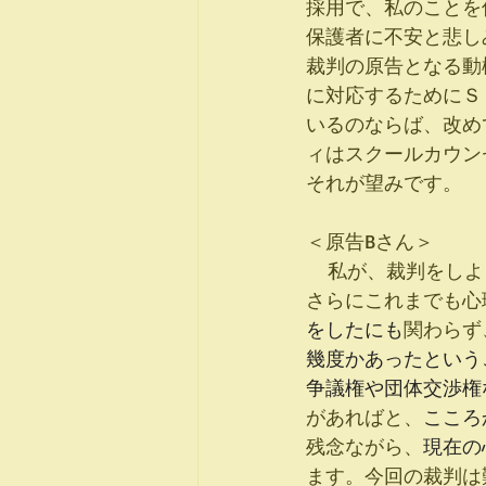
採用で、私のことを
保護者に不安と悲し
裁判の原告となる動
に対応するためにＳ
いるのならば、改め
ィはスクールカウン
それが望みです。
＜
原告Bさん＞　
    私が、裁判を
さらにこれまでも心
をしたにも
関わらず
幾度かあったという
争議権や団体交渉権
があればと、
こころ
残念ながら、
現在の
ます。今回の裁判は