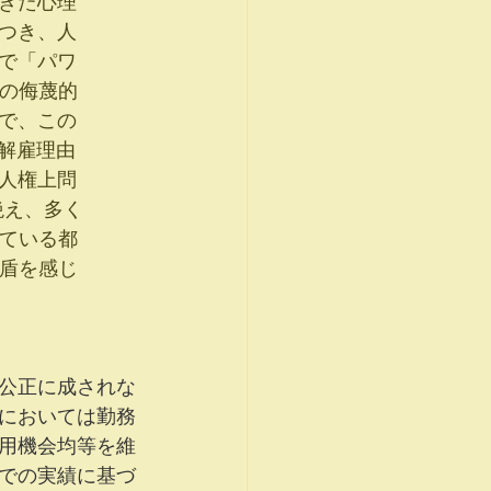
きた心理
つき、人
で「パワ
官の侮蔑的
で、この
に解雇理由
人権上問
絶え、多く
している都
矛盾を感じ
公正に成されな
においては勤務
用機会均等を維
での実績に基づ