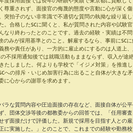
4年度採用面接では長年の研鑽や実績で東京都に貢献して
く尊重されず、面接官の侮蔑的態度や言動に心が深く傷
。突拍子のない非常識で不適切な質問の執拗な繰り返し
た。合格したSCに聞くと、私が質問された内容や試験
んなり終わったとのことです。過去の経験・実績は不問
接試験のみが採用基準とのこと。解雇するなら、事前にSC
義務や責任があり、一方的に雇止めにするのは人道上、
末の不採用通知後では就職活動もままならず、収入が途
をきたしました。何よりも学校で「イジメ対策」を推進
SCへの排斥・いじめ加害行為に出ること自体が大きな
委に心からの謝罪を求めます。
バラな質問内容や圧迫面接の存在など、面接自体が公平
ず、団体交渉等後の都教委からの回答では、「任用審査
せず面接だけで評価した。新規で採用を目指す人との雇
正に実施した。」とのことで、これまでの経験や勤務校