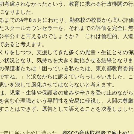
切考慮されなかったという、教育に携わる行政機関の行
になりました。
るまでの4年8ヵ月にわたり、勤務校の校長から高い評
たスクールカウンセラーを、それまでの評価を完全に無
公平公正と言えるのでしょうか？　これは倫理的、人道
であると考えます。
くりをしつつ、支援してきた多くの児童・生徒とその保
い状況となり、気持ちを大きく動揺させる結果となりま
の保護者たちは「困っている私たちは、東京都教育委員
ですね。」と涙ながらに訴えていらっしゃいました。こ
思いを決して風化させてはならないと考えます。
は、児童・生徒や保護者の痛みや辛さを受け止めながら
を含む心理職という専門性を安易に軽視し、人間の尊厳
すことはできず、原告として訴えることを決意しました
た年に雇い止めに遭った。
都SCの産休取得者で雇止め