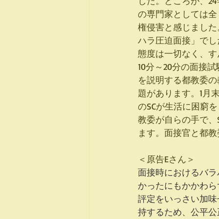
した。ところが、2
の専門家としては全
権侵害と感じました
ハラ圧迫面接」でし
態度は一切なく、す
10分～20分の面
を説明する都教委の
題があります。1月
のSCが生活に困窮
教委が自らの手で、
ます。面接官と都教
＜原告Eさん＞　
面接時におけるバラ
かったにもかかわら
評定をいっさい加味
持するため、公平公