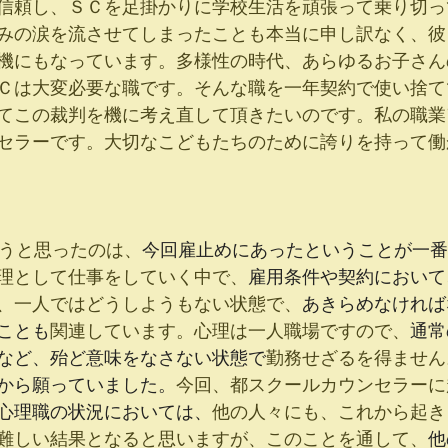
信頼し、ＳＣを足掛かりに学校生活を頑張って乗り切っ
みの涙を流させてしまったことも本当に申し訳なく、彼
機にもなっています。多様性の時代、あらゆるお子さん
Ｃは大変必要な職です。そんな職を一年契約で使い捨て
てこの裁判を機に考え直して頂きたいのです。私の職業
セラーです。大切なこどもたちのために誇りを持って働
しようと思ったのは、
今回雇止めにあったということが一番
理として仕事をしていく中で、
雇用条件や契約において
、一人ではどうしようもない状態で、
あきらめなければ
ことも
関連しています。心理は一人職場ですので、
通常
など、殆ど意味をなさない状態で
勤務せざるを得ません
から願っていました。
今回、都スクールカウンセラーに
心理職の状況においては、
他の人々にも、これから起き
難しい結果となると思いますが、このことを通して、
他