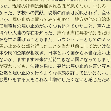
った。
現場の評判は解雇されるほど悪くない。むしろ、
かった。学校への貢献、現場の評価は反映されず、産休
いか。
雇い止めに遭ってみて初めて、地方や他の自治体
任用職員の雇い止めがいくつも起きていたこと、声を上
得ない人達の存在を知った。
声なき声に耳を傾けるだけ
在を世に届けることもまた、カウンセラーとしてのミッ
雇い止めを公然と行ったことを当たり前にしてはい
けな
体や民間企業が相次ぎ、日本という国から不当な雇い止
ないか、ますます未来に期待できない国になってしまう
が変わっても、
法律を盾に、突然の雇い止めを言い渡さ
公然と雇い止めを行うような事態を許してはいけない。
じ思いをする人をこれ以上増やしたくないと感じたため