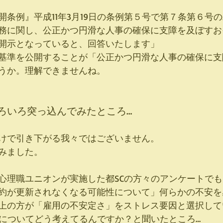
開条例』平成11年3月19日の条例第５号で第７条第６号
務に関し、公正かつ円滑な人事の確保に支障を及ぼすお
開示となっていると、回答いたします」
基準を公開することが「公正かつ円滑な人事の確保に支
うか。理解できませんね。
ろいろ突っ込んでみたところ…
けで引き下がる我々ではございません。
みました。
心理職ユニオンが実施した都SCの方々のアンケートで
約が更新されなくなる可能性について」何らかの不安を
上の方が「雇用の不安定さ」をストレス要因と選択して
いについてどう考えてるんですか？と聞いたところ…